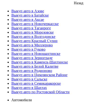
Назад
Выкуп авто в Азове
Выкуп авто в Батайске
Выкуп авто в Аксае
Выкуп авто в Новочеркасске
Выкуп авто в Таганроге
Выкуп авто в Морозовске
Выкуп авто в Волгодонске
Выкуп авто Красный Сулин
Выкуп авто в Миллерово
Выкуп авто в Гуково
Выкуп авто в Новошахтинске
Выкуп авто в Зернограде
Выкуп авто в Каменск-Шахтинске
Выкуп авто в Белой Калитве
Выкуп авто в Родионово
Выкуп авто в Цимлянском Районе
Выкуп авто в Сальске
Выкуп авто в Семикаракорске
Выкуп авто в Шахтах
Выкуп авто по Ростовской Области
Автомобили