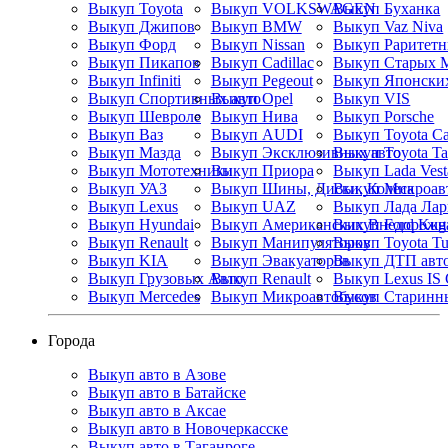
Выкуп Toyota
Выкуп VOLKSWAGEN
Выкуп Буханка
Выкуп Джипов
Выкуп BMW
Выкуп Vaz Niva
Выкуп Форд
Выкуп Nissan
Выкуп Пикапов
Выкуп Cadillac
Выкуп Старых 
Выкуп Infiniti
Выкуп Pegeout
Выкуп Японских
Выкуп Спортивных авто
Выкуп Opel
Выкуп VIS
Выкуп Шевроле
Выкуп Нива
Выкуп Porsche
Выкуп Ваз
Выкуп AUDI
Выкуп Toyota C
Выкуп Мазда
Выкуп Эксклюзивных авто
Выкуп Toyota T
Выкуп Мототехники
Выкуп Приора
Выкуп Lada Vest
Выкуп УАЗ
Выкуп Шины, Диски, Колеса
Выкуп Микроав
Выкуп Lexus
Выкуп UAZ
Выкуп Лада Лар
Выкуп Hyundai
Выкуп Американских Внедорожн
Выкуп Ford Kug
Выкуп Renault
Выкуп Манипуляторов
Выкуп Toyota Tu
Выкуп KIA
Выкуп Эвакуаторов
Выкуп ДТП авт
Выкуп Грузовых Авто
Выкуп Renault
Выкуп Lexus IS
Выкуп Mercedes
Выкуп Микроавтобусов
Выкуп Старинн
Города
Выкуп авто в Азове
Выкуп авто в Батайске
Выкуп авто в Аксае
Выкуп авто в Новочеркасске
Выкуп авто в Таганроге