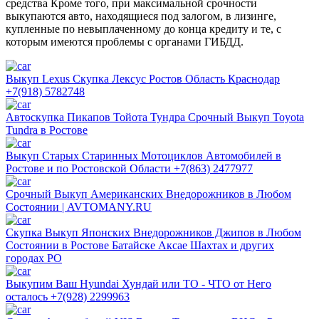
средства Кроме того, при максимальной срочности
выкупаются авто, находящиеся под залогом, в лизинге,
купленные по невыплаченному до конца кредиту и те, с
которым имеются проблемы с органами ГИБДД.
Выкуп Lexus Скупка Лексус Ростов Область Краснодар
+7(918) 5782748
Автоскупка Пикапов Тойота Тундра Срочный Выкуп Toyota
Tundra в Ростове
Выкуп Старых Старинных Мотоциклов Автомобилей в
Ростове и по Ростовской Области +7(863) 2477977
Срочный Выкуп Американских Внедорожников в Любом
Состоянии | AVTOMANY.RU
Скупка Выкуп Японских Внедорожников Джипов в Любом
Состоянии в Ростове Батайске Аксае Шахтах и других
городах РО
Выкупим Ваш Hyundai Хундай или ТО - ЧТО от Него
осталось +7(928) 2299963