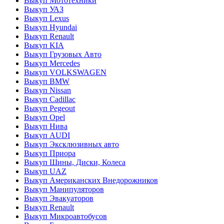
Выкуп Мототехники
Выкуп УАЗ
Выкуп Lexus
Выкуп Hyundai
Выкуп Renault
Выкуп KIA
Выкуп Грузовых Авто
Выкуп Mercedes
Выкуп VOLKSWAGEN
Выкуп BMW
Выкуп Nissan
Выкуп Cadillac
Выкуп Pegeout
Выкуп Opel
Выкуп Нива
Выкуп AUDI
Выкуп Эксклюзивных авто
Выкуп Приора
Выкуп Шины, Диски, Колеса
Выкуп UAZ
Выкуп Американских Внедорожников
Выкуп Манипуляторов
Выкуп Эвакуаторов
Выкуп Renault
Выкуп Микроавтобусов