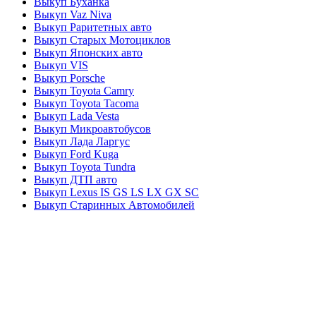
Выкуп Буханка
Выкуп Vaz Niva
Выкуп Раритетных авто
Выкуп Старых Мотоциклов
Выкуп Японских авто
Выкуп VIS
Выкуп Porsche
Выкуп Toyota Camry
Выкуп Toyota Tacoma
Выкуп Lada Vesta
Выкуп Микроавтобусов
Выкуп Лада Ларгус
Выкуп Ford Kuga
Выкуп Toyota Tundra
Выкуп ДТП авто
Выкуп Lexus IS GS LS LX GX SC
Выкуп Старинных Автомобилей