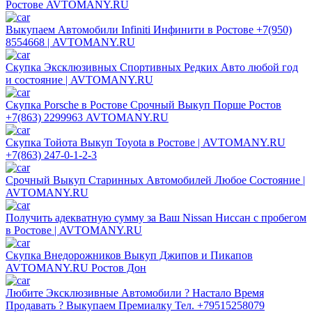
Ростове AVTOMANY.RU
Выкупаем Автомобили Infiniti Инфинити в Ростове +7(950)
8554668 | AVTOMANY.RU
Скупка Эксклюзивных Спортивных Редких Авто любой год
и состояние | AVTOMANY.RU
Скупка Porsche в Ростове Срочный Выкуп Порше Ростов
+7(863) 2299963 AVTOMANY.RU
Скупка Тойота Выкуп Toyota в Ростове | AVTOMANY.RU
+7(863) 247-0-1-2-3
Срочный Выкуп Старинных Автомобилей Любое Состояние |
AVTOMANY.RU
Получить адекватную сумму за Ваш Nissan Ниссан с пробегом
в Ростове | AVTOMANY.RU
Скупка Внедорожников Выкуп Джипов и Пикапов
AVTOMANY.RU Ростов Дон
Любите Эксклюзивные Автомобили ? Настало Время
Продавать ? Выкупаем Премиалку Тел. +79515258079