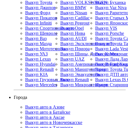
Выкуп Toyota
Выкуп VOLKSWAGEN
Выкуп Буханка
Выкуп Джипов
Выкуп BMW
Выкуп Vaz Niva
Выкуп Форд
Выкуп Nissan
Выкуп Пикапов
Выкуп Cadillac
Выкуп Старых 
Выкуп Infiniti
Выкуп Pegeout
Выкуп Японских
Выкуп Спортивных авто
Выкуп Opel
Выкуп VIS
Выкуп Шевроле
Выкуп Нива
Выкуп Porsche
Выкуп Ваз
Выкуп AUDI
Выкуп Toyota C
Выкуп Мазда
Выкуп Эксклюзивных авто
Выкуп Toyota T
Выкуп Мототехники
Выкуп Приора
Выкуп Lada Vest
Выкуп УАЗ
Выкуп Шины, Диски, Колеса
Выкуп Микроав
Выкуп Lexus
Выкуп UAZ
Выкуп Лада Лар
Выкуп Hyundai
Выкуп Американских Внедорожн
Выкуп Ford Kug
Выкуп Renault
Выкуп Манипуляторов
Выкуп Toyota Tu
Выкуп KIA
Выкуп Эвакуаторов
Выкуп ДТП авт
Выкуп Грузовых Авто
Выкуп Renault
Выкуп Lexus IS
Выкуп Mercedes
Выкуп Микроавтобусов
Выкуп Старинн
Города
Выкуп авто в Азове
Выкуп авто в Батайске
Выкуп авто в Аксае
Выкуп авто в Новочеркасске
Выкуп авто в Таганроге