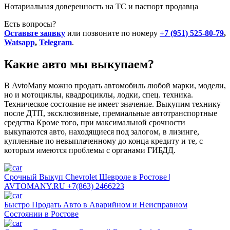
Нотариальная доверенность на ТС и паспорт продавца
Есть вопросы?
Оставьте заявку
или позвоните по номеру
+7 (951) 525-80-79
,
Watsapp
,
Telegram
.
Какие авто мы выкупаем?
В AvtoMany можно продать автомобиль любой марки, модели,
но и мотоциклы, квадроциклы, лодки, спец. техника.
Техническое состояние не имеет значение. Выкупим технику
после ДТП, эксклюзивные, премиальные автотранспортные
средства Кроме того, при максимальной срочности
выкупаются авто, находящиеся под залогом, в лизинге,
купленные по невыплаченному до конца кредиту и те, с
которым имеются проблемы с органами ГИБДД.
Срочный Выкуп Chevrolet Шевроле в Ростове |
AVTOMANY.RU +7(863) 2466223
Быстро Продать Авто в Аварийном и Неисправном
Состоянии в Ростове