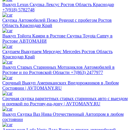
Выкуп Lexus Скупка Лексус Ростов Область Краснодар
+7(918) 5782748
Скупка Автомобилей Пежо Pegeout с пробегом Ростов
Область Краснодар Край
Выкуп Тойота Камри в Ростове Скупка Toyota Camry в
Ростове АВТОМАНИ
Скупаем Выкупаем Мерседес Mercedes Ростов Область
Краснодар Край
Выкуп Старых Старинных Мотоциклов Автомобилей в
Ростове и по Ростовской Области +7(863) 2477977
Срочный Выкуп Американских Внедорожников в Любом
Состоянии | AVTOMANY.RU
Срочная скупка раритетных старых старинных авто с выездом
и оценкой по Ростову-на-дону | AVTOMANY.RU
Выкуп Скупка Ваз Нива Отечественный Автопром в любом
состоянии
Автовыкуп Lada Vesta Лада Веста и других автомобилей