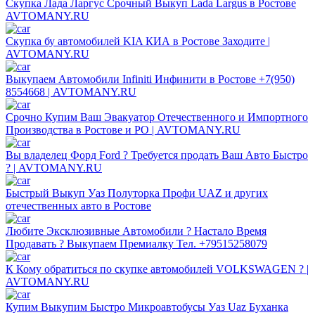
Скупка Лада Ларгус Срочный Выкуп Lada Largus в Ростове
AVTOMANY.RU
Скупка бу автомобилей KIA КИА в Ростове Заходите |
AVTOMANY.RU
Выкупаем Автомобили Infiniti Инфинити в Ростове +7(950)
8554668 | AVTOMANY.RU
Срочно Купим Ваш Эвакуатор Отечественного и Импортного
Производства в Ростове и РО | AVTOMANY.RU
Вы владелец Форд Ford ? Требуется продать Ваш Авто Быстро
? | AVTOMANY.RU
Быстрый Выкуп Уаз Полуторка Профи UAZ и других
отечественных авто в Ростове
Любите Эксклюзивные Автомобили ? Настало Время
Продавать ? Выкупаем Премиалку Тел. +79515258079
К Кому обратиться по скупке автомобилей VOLKSWAGEN ? |
AVTOMANY.RU
Купим Выкупим Быстро Микроавтобусы Уаз Uaz Буханка