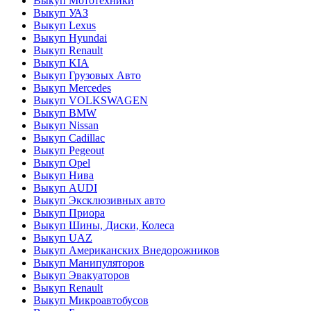
Выкуп Мототехники
Выкуп УАЗ
Выкуп Lexus
Выкуп Hyundai
Выкуп Renault
Выкуп KIA
Выкуп Грузовых Авто
Выкуп Mercedes
Выкуп VOLKSWAGEN
Выкуп BMW
Выкуп Nissan
Выкуп Cadillac
Выкуп Pegeout
Выкуп Opel
Выкуп Нива
Выкуп AUDI
Выкуп Эксклюзивных авто
Выкуп Приора
Выкуп Шины, Диски, Колеса
Выкуп UAZ
Выкуп Американских Внедорожников
Выкуп Манипуляторов
Выкуп Эвакуаторов
Выкуп Renault
Выкуп Микроавтобусов