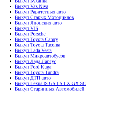
Выкуп Буханка
Выкуп Vaz Niva
Выкуп Раритетных авто
Выкуп Старых Мотоциклов
Выкуп Японских авто
Выкуп VIS
Выкуп Porsche
Выкуп Toyota Camry
Выкуп Toyota Tacoma
Выкуп Lada Vesta
Выкуп Микроавтобусов
Выкуп Лада Ларгус
Выкуп Ford Kuga
Выкуп Toyota Tundra
Выкуп ДТП авто
Выкуп Lexus IS GS LS LX GX SC
Выкуп Старинных Автомобилей