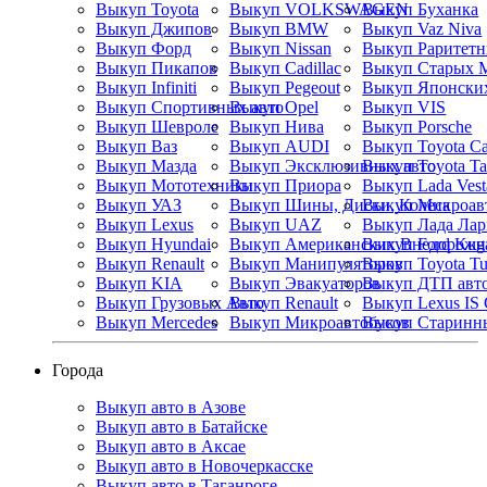
Выкуп Toyota
Выкуп VOLKSWAGEN
Выкуп Буханка
Выкуп Джипов
Выкуп BMW
Выкуп Vaz Niva
Выкуп Форд
Выкуп Nissan
Выкуп Пикапов
Выкуп Cadillac
Выкуп Старых 
Выкуп Infiniti
Выкуп Pegeout
Выкуп Японских
Выкуп Спортивных авто
Выкуп Opel
Выкуп VIS
Выкуп Шевроле
Выкуп Нива
Выкуп Porsche
Выкуп Ваз
Выкуп AUDI
Выкуп Toyota C
Выкуп Мазда
Выкуп Эксклюзивных авто
Выкуп Toyota T
Выкуп Мототехники
Выкуп Приора
Выкуп Lada Vest
Выкуп УАЗ
Выкуп Шины, Диски, Колеса
Выкуп Микроав
Выкуп Lexus
Выкуп UAZ
Выкуп Лада Лар
Выкуп Hyundai
Выкуп Американских Внедорожн
Выкуп Ford Kug
Выкуп Renault
Выкуп Манипуляторов
Выкуп Toyota Tu
Выкуп KIA
Выкуп Эвакуаторов
Выкуп ДТП авт
Выкуп Грузовых Авто
Выкуп Renault
Выкуп Lexus IS
Выкуп Mercedes
Выкуп Микроавтобусов
Выкуп Старинн
Города
Выкуп авто в Азове
Выкуп авто в Батайске
Выкуп авто в Аксае
Выкуп авто в Новочеркасске
Выкуп авто в Таганроге