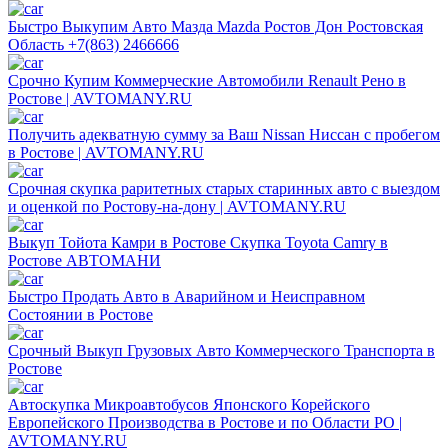
Быстро Выкупим Авто Мазда Mazda Ростов Дон Ростовская
Область +7(863) 2466666
Срочно Купим Коммерческие Автомобили Renault Рено в
Ростове | AVTOMANY.RU
Получить адекватную сумму за Ваш Nissan Ниссан с пробегом
в Ростове | AVTOMANY.RU
Срочная скупка раритетных старых старинных авто с выездом
и оценкой по Ростову-на-дону | AVTOMANY.RU
Выкуп Тойота Камри в Ростове Скупка Toyota Camry в
Ростове АВТОМАНИ
Быстро Продать Авто в Аварийном и Неисправном
Состоянии в Ростове
Срочный Выкуп Грузовых Авто Коммерческого Транспорта в
Ростове
Автоскупка Микроавтобусов Японского Корейского
Европейского Производства в Ростове и по Области РО |
AVTOMANY.RU