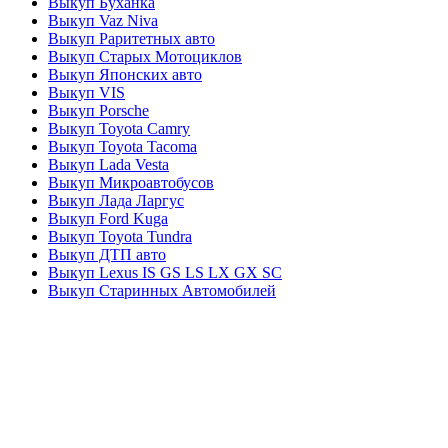
Выкуп Буханка
Выкуп Vaz Niva
Выкуп Раритетных авто
Выкуп Старых Мотоциклов
Выкуп Японских авто
Выкуп VIS
Выкуп Porsche
Выкуп Toyota Camry
Выкуп Toyota Tacoma
Выкуп Lada Vesta
Выкуп Микроавтобусов
Выкуп Лада Ларгус
Выкуп Ford Kuga
Выкуп Toyota Tundra
Выкуп ДТП авто
Выкуп Lexus IS GS LS LX GX SC
Выкуп Старинных Автомобилей