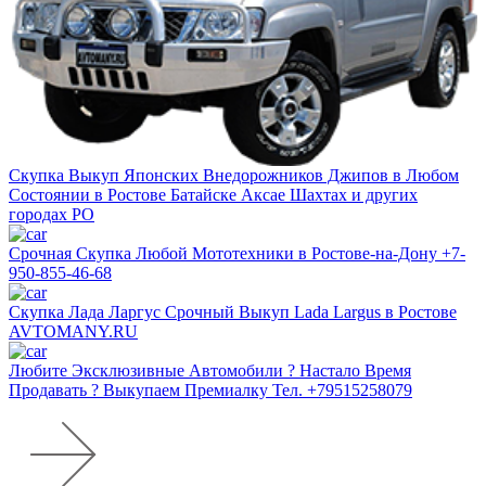
Скупка Выкуп Японских Внедорожников Джипов в Любом
Состоянии в Ростове Батайске Аксае Шахтах и других
городах РО
Срочная Скупка Любой Мототехники в Ростове-на-Дону +7-
950-855-46-68
Скупка Лада Ларгус Срочный Выкуп Lada Largus в Ростове
AVTOMANY.RU
Любите Эксклюзивные Автомобили ? Настало Время
Продавать ? Выкупаем Премиалку Тел. +79515258079