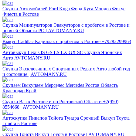
Скупка Автомобилей Ford Kuga Форд Куга Мондео Фокус
Фиеста в Ростове
Скупка Манипуляторов Эвакуаторов с пробегом в Ростове и
по всей Области РО | AVTOMANY.RU
Выкуп Cadillac Кадиллак с пробегом в Ростове +79282299963
Автовыкуп Lexus IS GS LS LX GX SC Скупка Японских
Авто AVTOMANY.RU
Скупка Эксклюзивных Спортивных Редких Авто любой год
и состояние | AVTOMANY.RU
Скупаем Выкупаем Мерседес Mercedes Ростов Область
Краснодар Край
Скупка Ваз в Ростове и по Ростовской Области +7(950)
8554668 | AVTOMANY.RU
Автоскупка Пикапов Тойота Тундра Срочный Выкуп Toyota
Tundra в Ростове
Скупка Тойота Выкуп Toyota в Ростове | AVTOMANY.RU