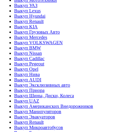
Выкуп Мототехники
Выкуп УАЗ
Выкуп Lexus
Выкуп Hyundai
Выкуп Renault
Выкуп KIA
Выкуп Грузовых Авто
Выкуп Mercedes
Выкуп VOLKSWAGEN
Выкуп BMW
Выкуп Nissan
Выкуп Cadillac
Выкуп Pegeout
Выкуп Opel
Выкуп Нива
Выкуп AUDI
Выкуп Эксклюзивных авто
Выкуп Приора
Выкуп Шины, Диски, Колеса
Выкуп UAZ
Выкуп Американских Внедорожников
Выкуп Манипуляторов
Выкуп Эвакуаторов
Выкуп Renault
Выкуп Микроавтобусов