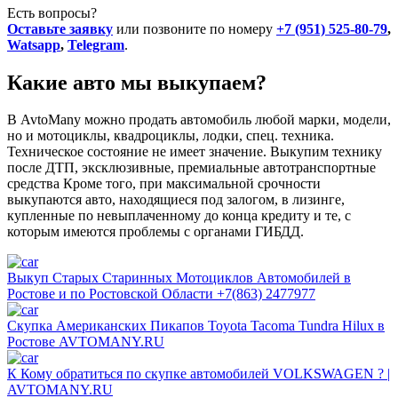
Есть вопросы?
Оставьте заявку
или позвоните по номеру
+7 (951) 525-80-79
,
Watsapp
,
Telegram
.
Какие авто мы выкупаем?
В AvtoMany можно продать автомобиль любой марки, модели,
но и мотоциклы, квадроциклы, лодки, спец. техника.
Техническое состояние не имеет значение. Выкупим технику
после ДТП, эксклюзивные, премиальные автотранспортные
средства Кроме того, при максимальной срочности
выкупаются авто, находящиеся под залогом, в лизинге,
купленные по невыплаченному до конца кредиту и те, с
которым имеются проблемы с органами ГИБДД.
Выкуп Старых Старинных Мотоциклов Автомобилей в
Ростове и по Ростовской Области +7(863) 2477977
Скупка Американских Пикапов Toyota Tacoma Tundra Hilux в
Ростове AVTOMANY.RU
К Кому обратиться по скупке автомобилей VOLKSWAGEN ? |
AVTOMANY.RU