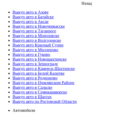
Назад
Выкуп авто в Азове
Выкуп авто в Батайске
Выкуп авто в Аксае
Выкуп авто в Новочеркасске
Выкуп авто в Таганроге
Выкуп авто в Морозовске
Выкуп авто в Волгодонске
Выкуп авто Красный Сулин
Выкуп авто в Миллерово
Выкуп авто в Гуково
Выкуп авто в Новошахтинске
Выкуп авто в Зернограде
Выкуп авто в Каменск-Шахтинске
Выкуп авто в Белой Калитве
Выкуп авто в Родионово
Выкуп авто в Цимлянском Районе
Выкуп авто в Сальске
Выкуп авто в Семикаракорске
Выкуп авто в Шахтах
Выкуп авто по Ростовской Области
Автомобили