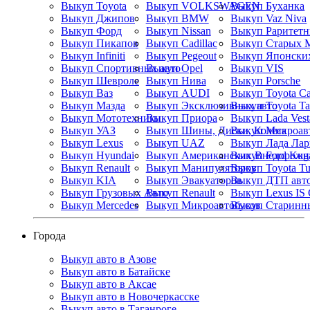
Выкуп Toyota
Выкуп VOLKSWAGEN
Выкуп Буханка
Выкуп Джипов
Выкуп BMW
Выкуп Vaz Niva
Выкуп Форд
Выкуп Nissan
Выкуп Пикапов
Выкуп Cadillac
Выкуп Старых 
Выкуп Infiniti
Выкуп Pegeout
Выкуп Японских
Выкуп Спортивных авто
Выкуп Opel
Выкуп VIS
Выкуп Шевроле
Выкуп Нива
Выкуп Porsche
Выкуп Ваз
Выкуп AUDI
Выкуп Toyota C
Выкуп Мазда
Выкуп Эксклюзивных авто
Выкуп Toyota T
Выкуп Мототехники
Выкуп Приора
Выкуп Lada Vest
Выкуп УАЗ
Выкуп Шины, Диски, Колеса
Выкуп Микроав
Выкуп Lexus
Выкуп UAZ
Выкуп Лада Лар
Выкуп Hyundai
Выкуп Американских Внедорожн
Выкуп Ford Kug
Выкуп Renault
Выкуп Манипуляторов
Выкуп Toyota Tu
Выкуп KIA
Выкуп Эвакуаторов
Выкуп ДТП авт
Выкуп Грузовых Авто
Выкуп Renault
Выкуп Lexus IS
Выкуп Mercedes
Выкуп Микроавтобусов
Выкуп Старинн
Города
Выкуп авто в Азове
Выкуп авто в Батайске
Выкуп авто в Аксае
Выкуп авто в Новочеркасске
Выкуп авто в Таганроге