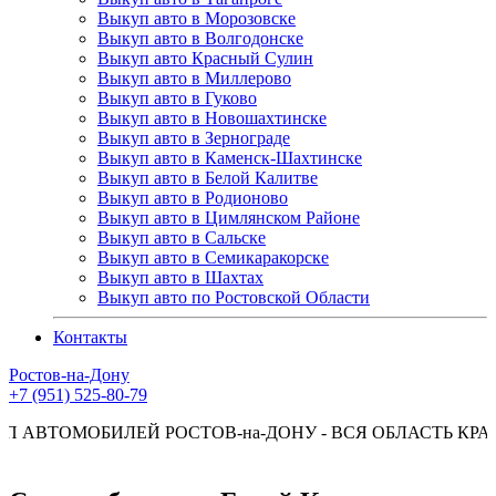
Выкуп авто в Морозовске
Выкуп авто в Волгодонске
Выкуп авто Красный Сулин
Выкуп авто в Миллерово
Выкуп авто в Гуково
Выкуп авто в Новошахтинске
Выкуп авто в Зернограде
Выкуп авто в Каменск-Шахтинске
Выкуп авто в Белой Калитве
Выкуп авто в Родионово
Выкуп авто в Цимлянском Районе
Выкуп авто в Сальске
Выкуп авто в Семикаракорске
Выкуп авто в Шахтах
Выкуп авто по Ростовской Области
Контакты
Ростов-на-Дону
+7 (951) 525-80-79
БИЛЕЙ РОСТОВ-на-ДОНУ - ВСЯ ОБЛАСТЬ КРАСНОДАР