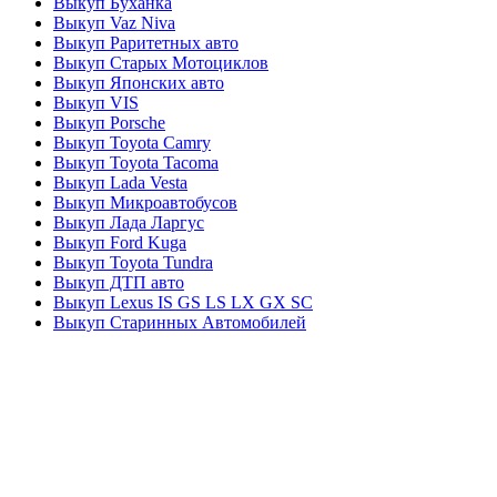
Выкуп Буханка
Выкуп Vaz Niva
Выкуп Раритетных авто
Выкуп Старых Мотоциклов
Выкуп Японских авто
Выкуп VIS
Выкуп Porsche
Выкуп Toyota Camry
Выкуп Toyota Tacoma
Выкуп Lada Vesta
Выкуп Микроавтобусов
Выкуп Лада Ларгус
Выкуп Ford Kuga
Выкуп Toyota Tundra
Выкуп ДТП авто
Выкуп Lexus IS GS LS LX GX SC
Выкуп Старинных Автомобилей