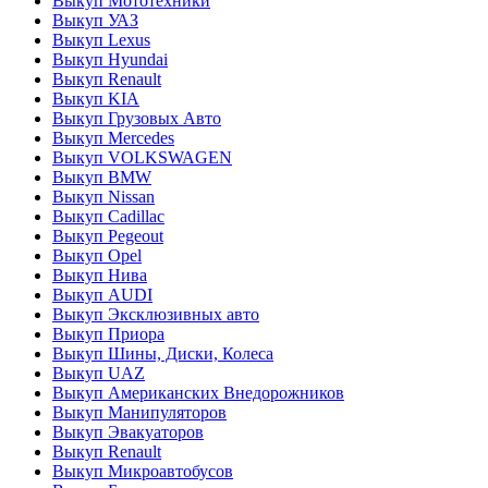
Выкуп Мототехники
Выкуп УАЗ
Выкуп Lexus
Выкуп Hyundai
Выкуп Renault
Выкуп KIA
Выкуп Грузовых Авто
Выкуп Mercedes
Выкуп VOLKSWAGEN
Выкуп BMW
Выкуп Nissan
Выкуп Cadillac
Выкуп Pegeout
Выкуп Opel
Выкуп Нива
Выкуп AUDI
Выкуп Эксклюзивных авто
Выкуп Приора
Выкуп Шины, Диски, Колеса
Выкуп UAZ
Выкуп Американских Внедорожников
Выкуп Манипуляторов
Выкуп Эвакуаторов
Выкуп Renault
Выкуп Микроавтобусов