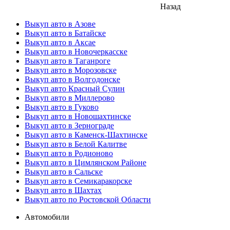
Назад
Выкуп авто в Азове
Выкуп авто в Батайске
Выкуп авто в Аксае
Выкуп авто в Новочеркасске
Выкуп авто в Таганроге
Выкуп авто в Морозовске
Выкуп авто в Волгодонске
Выкуп авто Красный Сулин
Выкуп авто в Миллерово
Выкуп авто в Гуково
Выкуп авто в Новошахтинске
Выкуп авто в Зернограде
Выкуп авто в Каменск-Шахтинске
Выкуп авто в Белой Калитве
Выкуп авто в Родионово
Выкуп авто в Цимлянском Районе
Выкуп авто в Сальске
Выкуп авто в Семикаракорске
Выкуп авто в Шахтах
Выкуп авто по Ростовской Области
Автомобили